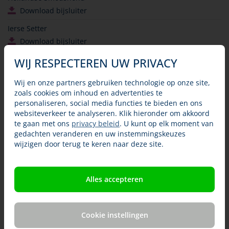
Download bijsluiter
Ierse Setter
Download bijsluiter
Jack Russell Terrier
WIJ RESPECTEREN UW PRIVACY
Download bijsluiter
Wij en onze partners gebruiken technologie op onze site,
Keeshond
zoals cookies om inhoud en advertenties te
Download bijsluiter
personaliseren, social media functies te bieden en ons
websiteverkeer te analyseren. Klik hieronder om akkoord
Labrador Retriever
te gaan met ons
privacy beleid
. U kunt op elk moment van
Download bijsluiter
gedachten veranderen en uw instemmingskeuzes
wijzigen door terug te keren naar deze site.
Maltezer
Download bijsluiter
Alles accepteren
Markiesje
Download bijsluiter
Nederlands Kooikerhondje
Cookie instellingen
Download bijsluiter