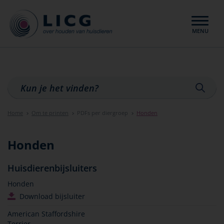
MENU
Sluiten
Home
Om te printen
PDFs per diergroep
Honden
Honden
Huisdierenbijsluiters
Honden
Download bijsluiter
American Staffordshire
Terrier