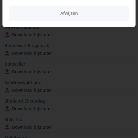
Nederlandse Schapendoes
Afwijzen
Download bijsluiter
Newfoundlander
Download bijsluiter
Rhodesian Ridgeback
Download bijsluiter
Rottweiler
Download bijsluiter
Saarlooswolfhond
Download bijsluiter
Shetland Sheepdog
Download bijsluiter
Shih Tzu
Download bijsluiter
Stabijhoun