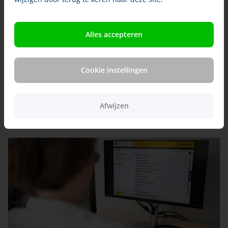
Nieuwe website Expertisecentrum Genetica
Diergeneeskunde
De instructievideo’s over PetScan zijn te vinden op de nieuwe
Alles accepteren
website van het Expertisecentrum Genetica Diergeneeskunde.
Ze zijn per onderwerp verdeeld en duren één tot twee
minuten. Onderwerpen zijn onder andere: het insturen van
Cookie instellingen
een diagnose, het snel vinden van raspredisposities, het
registreren van een bijtincident en het toetsen van de
wettelijke criteria voor kortschedeligheid.
Afwijzen
Bekijk de video's hier.